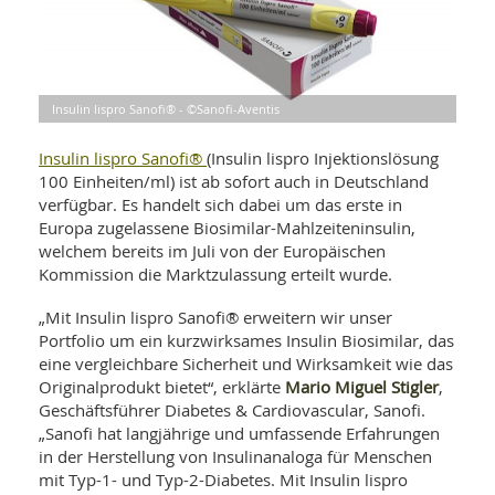
WELLNESS UND REISEN
SO
MED
AR
Ba
NEWS
TH
ARZ
UN
NE
BA
HEI
BÜCHER
Insulin lispro Sanofi® - ©Sanofi-Aventis
GE
EDE
GIF
-
Insulin lispro Sanofi®
(Insulin lispro Injektionslösung
MED
HEI
Ba
KR
100 Einheiten/ml) ist ab sofort auch in Deutschland
UN
VO
PH
verfügbar. Es handelt sich dabei um das erste in
HO
KR
A-
Europa zugelassene Biosimilar-Mahlzeiteninsulin,
VO
Z
ER
welchem bereits im Juli von der Europäischen
KA
A-
Kommission die Marktzulassung erteilt wurde.
BL
Z
MED
BE
FAC
UN
NA
AN
„Mit Insulin lispro Sanofi® erweitern wir unser
PFL
MU
Portfolio um ein kurzwirksames Insulin Biosimilar, das
UN
SP
eine vergleichbare Sicherheit und Wirksamkeit wie das
ZÄ
UN
Mario Miguel Stigler
Originalprodukt bietet“, erklärte
,
FIT
Geschäftsführer Diabetes & Cardiovascular, Sanofi.
PR
„Sanofi hat langjährige und umfassende Erfahrungen
UN
WE
in der Herstellung von Insulinanaloga für Menschen
ALT
UN
mit Typ-1- und Typ-2-Diabetes. Mit Insulin lispro
REI