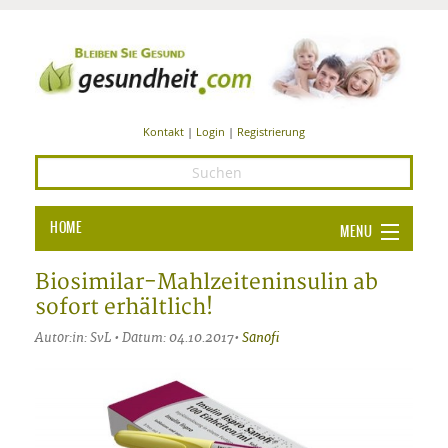
Kontakt
|
Login
|
Registrierung
HOME
MENU
Ba
GESUNDHEIT
Biosimilar-Mahlzeiteninsulin ab
sofort erhältlich!
GE
ERNÄHRUNG
Autor:in: SvL • Datum: 04.10.2017•
Sanofi
ALL
IN
Ba
BEAUTY UND PFLEGE
Ba
ALT
BE
SPORT UND FITNESS
HEI
UN
AL
PFL
HE
ALT