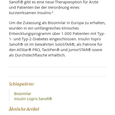
SY
Sanofi® gibt es eine neue Therapieoption für Ärzte
UN
LIF
und Patienten bei der Verordnung eines
DI
kurzwirksamen Insulins.“
MOB
VIT
Um die Zulassung als Biosimilar in Europa zu erhalten,
UN
wurden in ein umfangreiches klinisches
MI
Entwicklungsprogramm über 1.000 Patienten mit Typ-
WI
1- und Typ-2-Diabetes eingeschlossen. Insulin lispro
UN
Sanofi® ist im bewährten SoloSTAR®, als Patrone für
FO
den AllStar® PRO, TactiPen® und JuniorSTAR® sowie
als Durchstechflasche erhältlich.
Schlagwörter
Biosimilar
Insulin Lispro Sanofi®
Ähnliche Artikel