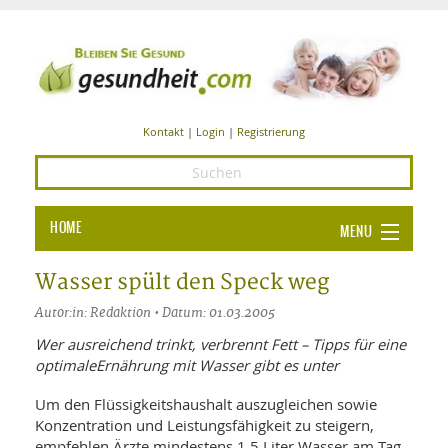
Kontakt
|
Login
|
Registrierung
HOME
MENU
Ba
GESUNDHEIT
Wasser spült den Speck weg
GE
Autor:in: Redaktion • Datum: 01.03.2005
ERNÄHRUNG
ALL
Wer ausreichend trinkt, verbrennt Fett – Tipps für eine
IN
Ba
BEAUTY UND PFLEGE
optimaleErnährung mit Wasser gibt es unter
Ba
ALT
BE
Um den Flüssigkeitshaushalt auszugleichen sowie
SPORT UND FITNESS
HEI
UN
Konzentration und Leistungsfähigkeit zu steigern,
AL
PFL
HE
empfehlen Ärzte mindestens 1,5 Liter Wasser am Tag
ALT