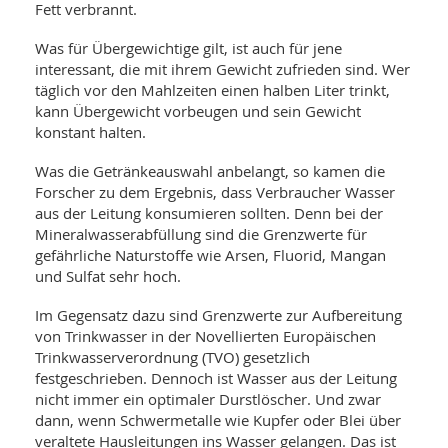
SY
Fett verbrannt.
UN
LIF
DI
Was für Übergewichtige gilt, ist auch für jene
MOB
interessant, die mit ihrem Gewicht zufrieden sind. Wer
VIT
täglich vor den Mahlzeiten einen halben Liter trinkt,
UN
MI
kann Übergewicht vorbeugen und sein Gewicht
konstant halten.
WI
UN
Was die Getränkeauswahl anbelangt, so kamen die
FO
Forscher zu dem Ergebnis, dass Verbraucher Wasser
aus der Leitung konsumieren sollten. Denn bei der
Mineralwasserabfüllung sind die Grenzwerte für
gefährliche Naturstoffe wie Arsen, Fluorid, Mangan
und Sulfat sehr hoch.
Im Gegensatz dazu sind Grenzwerte zur Aufbereitung
von Trinkwasser in der Novellierten Europäischen
Trinkwasserverordnung (TVO) gesetzlich
festgeschrieben. Dennoch ist Wasser aus der Leitung
nicht immer ein optimaler Durstlöscher. Und zwar
dann, wenn Schwermetalle wie Kupfer oder Blei über
veraltete Hausleitungen ins Wasser gelangen. Das ist