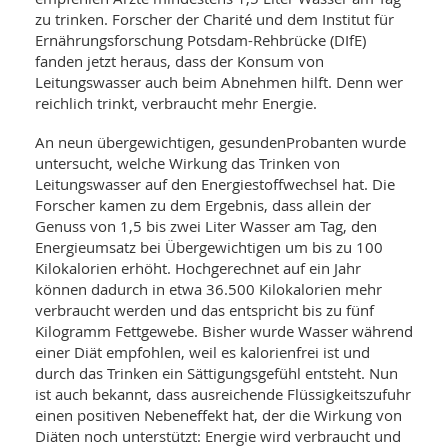
WELLNESS UND REISEN
SO
MED
zu trinken. Forscher der Charité und dem Institut für
AR
Ernährungsforschung Potsdam-Rehbrücke (DIfE)
Ba
NEWS
TH
ARZ
fanden jetzt heraus, dass der Konsum von
UN
NE
Leitungswasser auch beim Abnehmen hilft. Denn wer
BA
HEI
BÜCHER
reichlich trinkt, verbraucht mehr Energie.
GE
EDE
GIF
-
An neun übergewichtigen, gesundenProbanten wurde
MED
HEI
Ba
KR
untersucht, welche Wirkung das Trinken von
UN
VO
PH
Leitungswasser auf den Energiestoffwechsel hat. Die
HO
KR
A-
Forscher kamen zu dem Ergebnis, dass allein der
VO
Z
ER
Genuss von 1,5 bis zwei Liter Wasser am Tag, den
KA
A-
Energieumsatz bei Übergewichtigen um bis zu 100
BL
Z
MED
BE
Kilokalorien erhöht. Hochgerechnet auf ein Jahr
FAC
UN
NA
AN
können dadurch in etwa 36.500 Kilokalorien mehr
PFL
MU
verbraucht werden und das entspricht bis zu fünf
UN
SP
Kilogramm Fettgewebe. Bisher wurde Wasser während
ZÄ
UN
einer Diät empfohlen, weil es kalorienfrei ist und
FIT
durch das Trinken ein Sättigungsgefühl entsteht. Nun
PR
ist auch bekannt, dass ausreichende Flüssigkeitszufuhr
UN
WE
ALT
einen positiven Nebeneffekt hat, der die Wirkung von
UN
REI
Diäten noch unterstützt: Energie wird verbraucht und