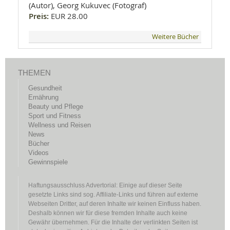
(Autor), Georg Kukuvec (Fotograf)
Preis:
EUR 28.00
Weitere Bücher
THEMEN
Gesundheit
Ernährung
Beauty und Pflege
Sport und Fitness
Wellness und Reisen
News
Bücher
Videos
Gewinnspiele
Haftungsausschluss Advertorial: Einige auf dieser Seite
gesetzte Links sind sog. Affiliate-Links und führen auf externe
Webseiten Dritter, auf deren Inhalte wir keinen Einfluss haben.
Deshalb können wir für diese fremden Inhalte auch keine
Gewähr übernehmen. Für die Inhalte der verlinkten Seiten ist