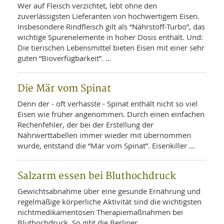
SY
Wer auf Fleisch verzichtet, lebt ohne den
UN
LIF
zuverlässigsten Lieferanten von hochwertigem Eisen.
DI
Insbesondere Rindfleisch gilt als “Nährstoff-Turbo”, das
MOB
VIT
wichtige Spurenelemente in hoher Dosis enthält. Und:
UN
Die tierischen Lebensmittel bieten Eisen mit einer sehr
MI
guten “Bioverfügbarkeit”. …
WI
UN
Die Mär vom Spinat
FO
Denn der - oft verhasste - Spinat enthält nicht so viel
Eisen wie früher angenommen. Durch einen einfachen
Rechenfehler, der bei der Erstellung der
Nährwerttabellen immer wieder mit übernommen
wurde, entstand die “Mär vom Spinat”. Eisenkiller …
Salzarm essen bei Bluthochdruck
Gewichtsabnahme über eine gesunde Ernährung und
regelmäßige körperliche Aktivität sind die wichtigsten
nichtmedikamentösen Therapiemaßnahmen bei
Bluthochdruck. So gibt die Berliner