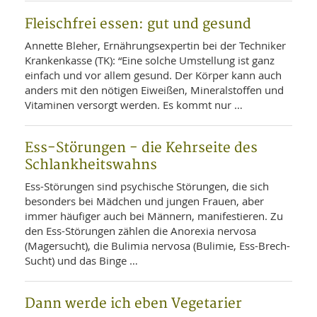
WELLNESS UND REISEN
SO
MED
Fleischfrei essen: gut und gesund
AR
Ba
NEWS
TH
ARZ
Annette Bleher, Ernährungsexpertin bei der Techniker
UN
NE
Krankenkasse (TK): “Eine solche Umstellung ist ganz
BA
HEI
BÜCHER
einfach und vor allem gesund. Der Körper kann auch
GE
EDE
GIF
anders mit den nötigen Eiweißen, Mineralstoffen und
-
MED
Vitaminen versorgt werden. Es kommt nur …
HEI
Ba
KR
UN
VO
PH
HO
KR
A-
Ess-Störungen - die Kehrseite des
VO
Z
ER
Schlankheitswahns
KA
A-
BL
Z
MED
BE
Ess-Störungen sind psychische Störungen, die sich
FAC
UN
besonders bei Mädchen und jungen Frauen, aber
NA
AN
PFL
immer häufiger auch bei Männern, manifestieren. Zu
MU
UN
den Ess-Störungen zählen die Anorexia nervosa
SP
ZÄ
UN
(Magersucht), die Bulimia nervosa (Bulimie, Ess-Brech-
FIT
Sucht) und das Binge …
PR
UN
WE
ALT
UN
Dann werde ich eben Vegetarier
REI