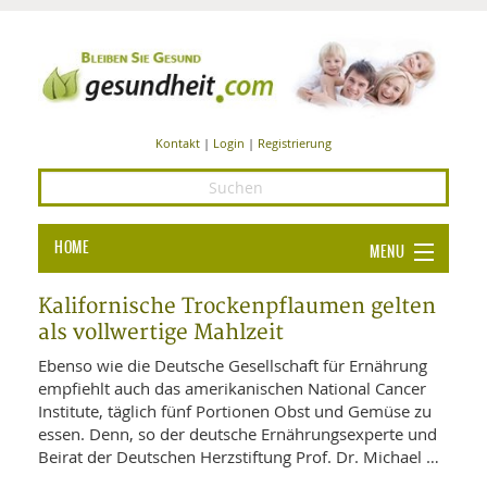
Kontakt
|
Login
|
Registrierung
HOME
MENU
Ba
GESUNDHEIT
Kalifornische Trockenpflaumen gelten
als vollwertige Mahlzeit
GE
ERNÄHRUNG
Ebenso wie die Deutsche Gesellschaft für Ernährung
ALL
IN
Ba
empfiehlt auch das amerikanischen National Cancer
BEAUTY UND PFLEGE
Institute, täglich fünf Portionen Obst und Gemüse zu
Ba
ALT
BE
essen. Denn, so der deutsche Ernährungsexperte und
SPORT UND FITNESS
HEI
UN
Beirat der Deutschen Herzstiftung Prof. Dr. Michael …
AL
PFL
HE
ALT