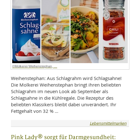
SY
UN
LIF
DI
MOB
VIT
UN
MI
WI
UN
FO
©Molkerei Weihenstephan, …
Weihenstephan: Aus Schlagrahm wird Schlagsahne!
Die Molkerei Weihenstephan bringt ihren beliebten
Schlagrahm im neuen Look ab September als
Schlagsahne in die Kühlregale. Die Rezeptur des
beliebten Klassikers bleibt dabei unverändert. Ihr
Fettgehalt von 32 % …
Lebensmittelmarken
Pink Lady® sorgt für Darmgesundheit: