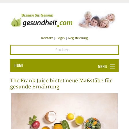
Kontakt
|
Login
|
Registrierung
HOME
MENU
Ba
GESUNDHEIT
The Frank Juice bietet neue Maßstäbe für
gesunde Ernährung
GE
ERNÄHRUNG
ALL
IN
Ba
BEAUTY UND PFLEGE
Ba
ALT
BE
SPORT UND FITNESS
HEI
UN
AL
PFL
HE
ALT