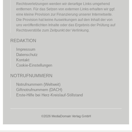
Rechtsverletzungen werden wir derartige Links umgehend
entfernen. Für das Setzen von externen Links erhalten wir ggf.
eine kleine Provision zur Finanzierung unserer Internetseite.
Die Provision hat keine Auswirkungen auf den Inhalt der von
uns veröffentlichten Inhalte oder das Ergebnis der Prüfung auf
Rechtsverstöße zum Zeitpunkt der Verlinkung.
REDAKTION
Impressum
Datenschutz
Kontakt
Cookie-Einstellungen
NOTRUFNUMMERN
Notrufnummern (Weltweit)
Giftnotrufnummern (DACH)
Erste-Hilfe bei Herz-Kreislauf-Stillstand
©2026 MediaDomain Verlag GmbH