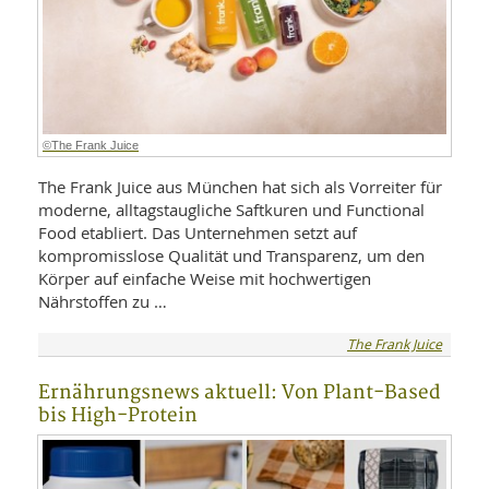
WELLNESS UND REISEN
SO
MED
AR
Ba
NEWS
TH
ARZ
UN
NE
BA
HEI
BÜCHER
GE
EDE
GIF
©The Frank Juice
-
MED
HEI
Ba
KR
UN
The Frank Juice aus München hat sich als Vorreiter für
VO
PH
moderne, alltagstaugliche Saftkuren und Functional
HO
KR
A-
Food etabliert. Das Unternehmen setzt auf
VO
Z
ER
KA
A-
kompromisslose Qualität und Transparenz, um den
BL
Z
MED
Körper auf einfache Weise mit hochwertigen
BE
FAC
UN
Nährstoffen zu …
NA
AN
PFL
MU
The Frank Juice
UN
SP
ZÄ
UN
Ernährungsnews aktuell: Von Plant-Based
FIT
PR
bis High-Protein
UN
WE
ALT
UN
REI